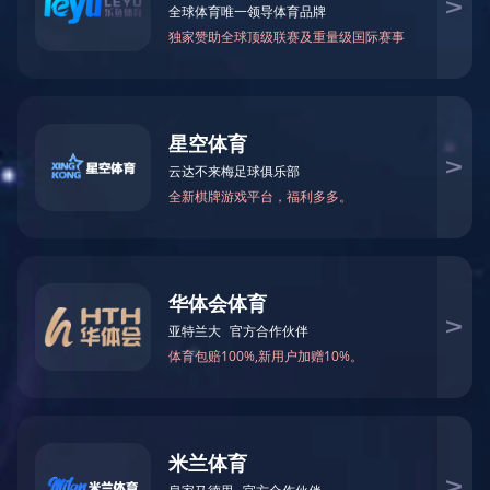
专项咨询
新闻中心
公司新闻
行业动态
文化活动
招标信息
采购信息
千亿体育在线(中国)官方网站
人才招聘
在线留言
首页
关于万信
公司简介
企业文化