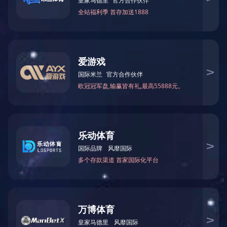
组织架构
资质荣誉
合作伙伴
发展历程
服务与案例
项目管理
千亿体育在线(中国)官方网站
工程造价
工程监理
招标代理
专项咨询
新闻中心
公司新闻