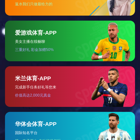
招标代理
专项咨询
招远市垃圾无害化处理项目PPP咨询
0.0
元
0.0
元
专项咨询
产品描述
千亿体育在线(中国)官方网站 成立于2001年，总部坐落在
山东省烟台市，公司主营业务为招标代理、造价咨询、千亿体
育在线(中国)官方网站 、工程监理以及项目全过程管理。具有
工程招标甲级、中央投资项目招标甲级、政府采购招标甲级、
千亿体育在线(中国)官方网站 甲级、工程造价咨询甲级、房屋
建筑工程监理甲级、市政公用工程监理甲级、机电安装工程监
理乙级、电力工程监理乙级、石油化工工程监理乙级、人民防
空工程监理乙级资质，可为工业、建筑、市政、交通、水利、
医疗、教育、金融、政府采购等项目提供全方位、多领域的优
质服务。
公司重视学习国际先进经验，结合我国国情，逐步形成了
一套标准化、规范化、科学化的管理和服务模式，于2013年通