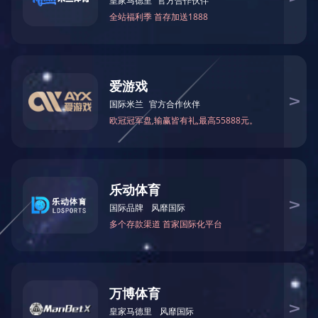
组织架构
资质荣誉
合作伙伴
发展历程
服务与案例
项目管理
千亿体育在线(中国)官方网站
工程造价
工程监理
招标代理
专项咨询
新闻中心
公司新闻