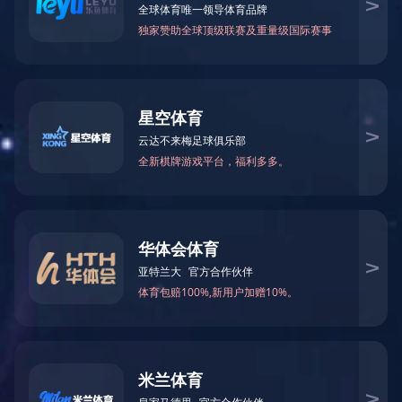
专项咨询
新闻中心
公司新闻
行业动态
文化活动
招标信息
采购信息
千亿体育在线(中国)官方网站
人才招聘
在线留言
首页
关于万信
公司简介
企业文化